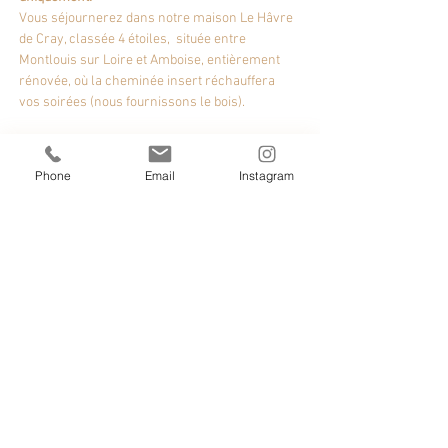
Vous séjournerez dans notre maison Le Hâvre 
de Cray, classée 4 étoiles,  située entre 
Montlouis sur Loire et Amboise, entièrement 
rénovée, où la cheminée insert réchauffera 
vos soirées (nous fournissons le bois). 
Pendant votre séjour, différentes activités 
exclusivement sur la thème de la truffe et du 
Phone
Email
Instagram
terroir vous seront proposées :
Découverte de la truffière
En lire plus >
Partager cet événement