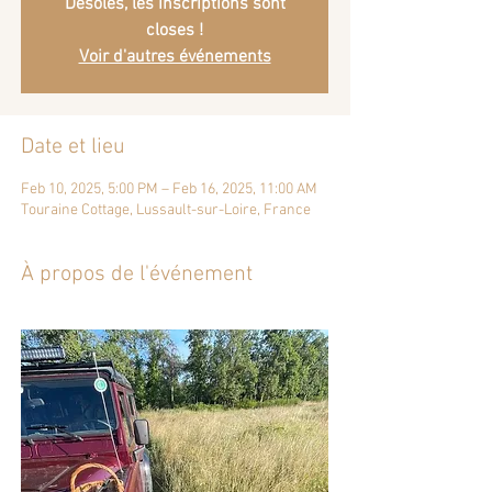
Désolés, les inscriptions sont
closes !
Voir d'autres événements
Date et lieu
Feb 10, 2025, 5:00 PM – Feb 16, 2025, 11:00 AM
Touraine Cottage, Lussault-sur-Loire, France
À propos de l'événement