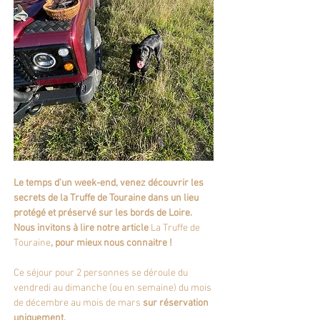
Le temps d'un week-end, venez découvrir les 
secrets de la Truffe de Touraine dans un lieu 
protégé et préservé sur les bords de Loire. 
Nous invitons à lire notre article 
La Truffe de 
Touraine
, pour mieux nous connaitre !
Ce séjour pour 2 personnes se déroule du 
vendredi au dimanche (ou en semaine) du mois 
de décembre au mois de mars 
sur réservation 
uniquement.