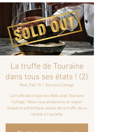
La truffe de Touraine
dans tous ses états ! (2)
Mon, Feb 10
  |  
Touraine Cottage
La truffe dans tous ses états avec Touraine
Cottage ! Nous vous proposons un séjour
unique et authentique, autour de la truffe, de sa
récolte à l'assiette.