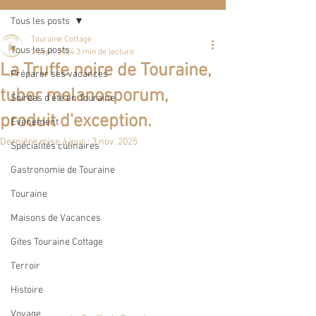
Tous les posts
Touraine Cottage
Tous les posts
2 sept. 2024
3 min de lecture
La Truffe noire de Touraine,
Préparer ses vacances
tuber melanosporum,
Soirées d'été en Touraine
produit d'exception.
Évènement
Dernière mise à jour :
3 nov. 2025
Spécialités culinaires
Gastronomie de Touraine
Touraine
Maisons de Vacances
Gites Touraine Cottage
Terroir
Histoire
Voyage