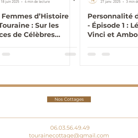
18 juin 2025
4 min de lecture
27 janv. 2025
3 min d
 Femmes d’Histoire
Personnalité 
Touraine : Sur les
- Épisode 1 : 
ces de Célèbres
Vinci et Ambo
ures Féminines.
Nos Cottages
06.03.56.49.49
tourainecottage@gmail.com