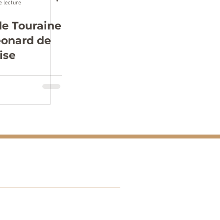
e lecture
de Touraine
Léonard de
ise