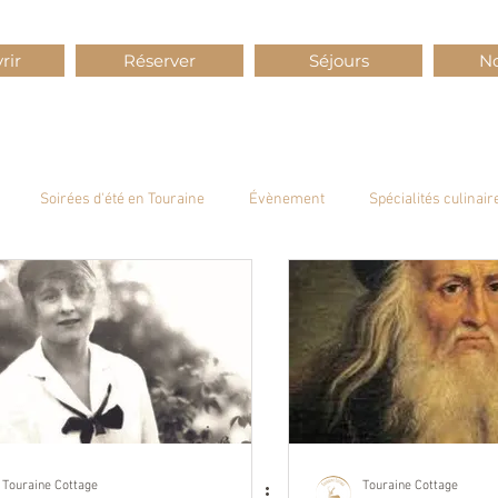
rir
Réserver
Séjours
No
Soirées d'été en Touraine
Évènement
Spécialités culinair
ine
Maisons de Vacances
Gites Touraine Cottage
Terroir
Touraine Cottage
Touraine Cottage