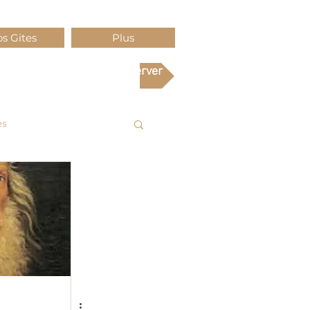
s Gites
Plus
Réserver
es
Histoire
Voyage