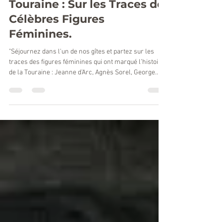
Touraine Cottage
18 juin 2025
4 min de lecture
Les Femmes d’Histoire en
Touraine : Sur les Traces de
Célèbres Figures
Féminines.
"Séjournez dans l'un de nos gîtes et partez sur les
traces des figures féminines qui ont marqué l’histoire
de la Touraine : Jeanne d’Arc, Agnès Sorel, George
Sand, Catherine de Médicis et bien d'autres. Un voyage
à travers du temps à la rencontre portrait féminin
exceptionnel. Toutes nos maisons de vacances se
situent au plus proche des lieux d'exception de
Touraine et de Sologne.