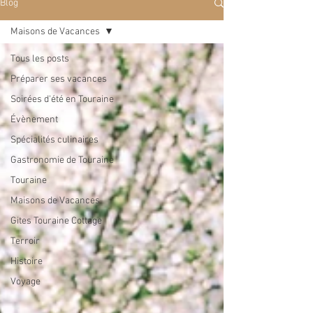
Blog
Maisons de Vacances
Tous les posts
Préparer ses vacances
Soirées d'été en Touraine
Évènement
Spécialités culinaires
Gastronomie de Touraine
Touraine
Maisons de Vacances
Gites Touraine Cottage
Terroir
Histoire
Voyage