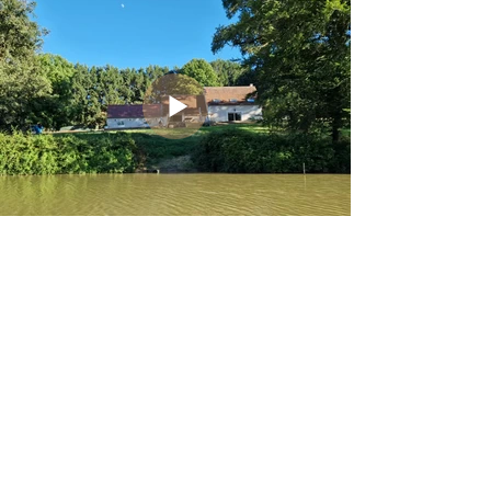
Domaine des Aulnaies
Touraine Cottage
Vu incroyable du Domaine des Aulnaies
donnant sur l'étang, gîte de charme en Touraine
et Sologne