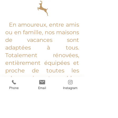
En amoureux, entre amis
ou en famille, nos maisons
de vacances sont
adaptées à tous.
Totalement rénovées,
entièrement équipées et
proche de toutes les
adresses incontournables,
elles sont à votre
Phone
Email
Instagram
disposition pour des
vacances d’exception.
Tours, Amboise,