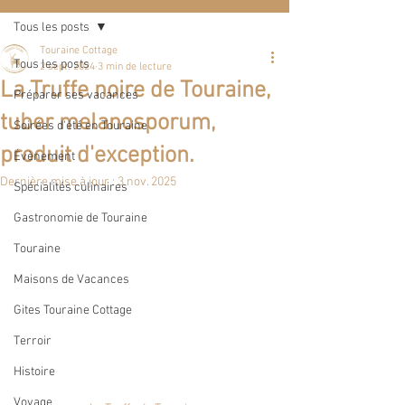
Tous les posts
Touraine Cottage
Tous les posts
2 sept. 2024
3 min de lecture
La Truffe noire de Touraine,
Préparer ses vacances
tuber melanosporum,
Soirées d'été en Touraine
produit d'exception.
Évènement
Dernière mise à jour :
3 nov. 2025
Spécialités culinaires
Gastronomie de Touraine
Touraine
Maisons de Vacances
Gites Touraine Cottage
Terroir
Histoire
Voyage