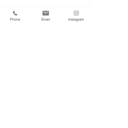
Phone
Email
Instagram
Our Cottages
06.03.56.49.49
tourainecottage@gmail.com
Mentions légales
Politique de confidentialité
Conditions d'utilisation
Nos hébergements sont non-