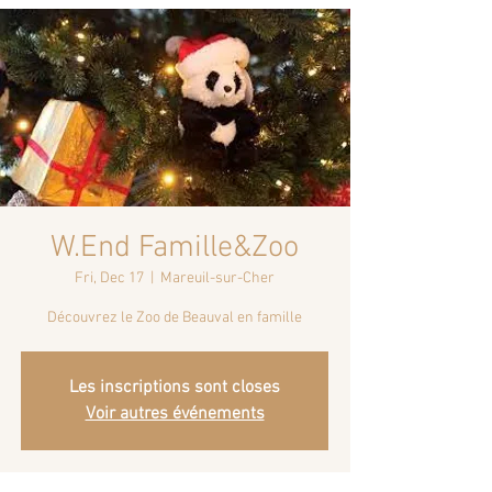
W.End Famille&Zoo
Fri, Dec 17
  |  
Mareuil-sur-Cher
Découvrez le Zoo de Beauval en famille
Les inscriptions sont closes
Voir autres événements