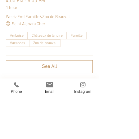
4:00 PM - 5:00 PM
1 hour
Week-End Famille&Zoo de Beauval
Saint Aignan/Cher
Amboise
Châteaux de la loire
Famille
Vacances
Zoo de beauval
See All
Phone
Email
Instagram
Partager cet événement