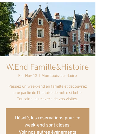
W.End Famille&Histoire
Fri, Nov 12
  |  
Montlouis-sur-Loire
Passez un week-end en famille et découvrez
une partie de l'histoire de notre si belle
Désolé, les réservations pour ce
week-end sont closes.
Voir nos autres événements