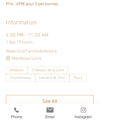
Prix : 495€ pour 5 personnes
Information
4:00 PM - 11:00 AM
1 day 19 hours
Week-End Famille&Histoire
Montlouis/Loire
Amboise
Châteaux de la Loire
Chenonceaux
Léonard de Vinci
Tours
See All
Phone
Email
Instagram
Partager cet événement