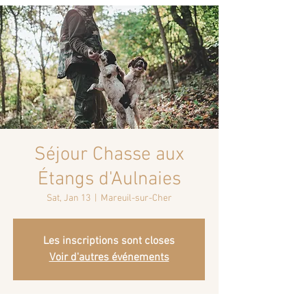
Séjour Chasse aux
Étangs d'Aulnaies
Sat, Jan 13
  |  
Mareuil-sur-Cher
Les inscriptions sont closes
Voir d'autres événements