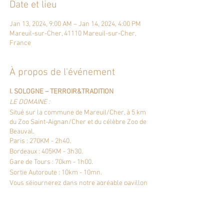
Date et lieu
Jan 13, 2024, 9:00 AM – Jan 14, 2024, 4:00 PM
Mareuil-sur-Cher, 41110 Mareuil-sur-Cher,
France
À propos de l'événement
I. SOLOGNE – TERROIR&TRADITION
LE DOMAINE :
Situé sur la commune de Mareuil/Cher, à 5 km
du Zoo Saint-Aignan/Cher et du célèbre Zoo de
Beauval.
Paris : 270KM - 2h40.
Bordeaux : 405KM - 3h30.
Gare de Tours : 70km - 1h00.
Sortie Autoroute : 10km - 10mn.
Vous séjournerez dans notre agréable pavillon
de chasse de plus de 200 m², entouré par une
centaine d’hectares de nature entre vignes,
étangs et forêts. Localisé entre : Vignes, plaines
cultivées, forêt Il est bordé d'une chaîne de