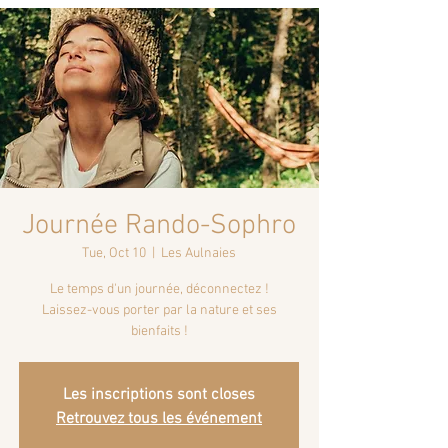
Journée Rando-Sophro
Tue, Oct 10
  |  
Les Aulnaies
Le temps d'un journée, déconnectez !
Laissez-vous porter par la nature et ses
bienfaits !
Les inscriptions sont closes
Retrouvez tous les événement