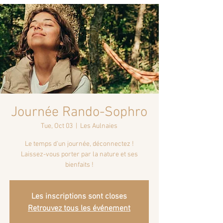
Journée Rando-Sophro
Tue, Oct 03
  |  
Les Aulnaies
Le temps d'un journée, déconnectez !
Laissez-vous porter par la nature et ses
bienfaits !
Les inscriptions sont closes
Retrouvez tous les événement