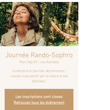
Journée Rando-Sophro
Mon, Sep 25
  |  
Les Aulnaies
Le temps d'un journée, déconnectez !
Laissez-vous porter par la nature et ses
bienfaits !
Les inscriptions sont closes
Retrouvez tous les événement