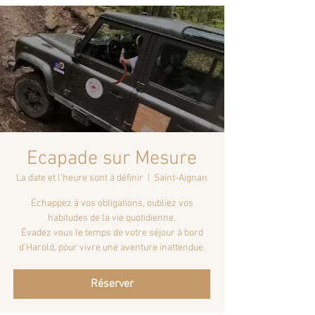
Ecapade sur Mesure
La date et l'heure sont à définir
  |  
Saint-Aignan
Échappez à vos obligations, oubliez vos
habitudes de la vie quotidienne.
Évadez vous le temps de votre séjour à bord
d'Harold, pour vivre une aventure inattendue.
Réserver