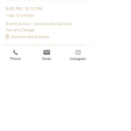
8:00 PM - 8:10 PM
1 day 10 minutes
Brame du Cerf - Domaine des Aulnaies -
Touraine Cottage
Domaine des Aulnaies
Brame du Cerf
Cerf
Séjour en Sologne
Séjour en Touraine
Touraine Cottage
Phone
Email
Instagram
See All
Partager cet événement