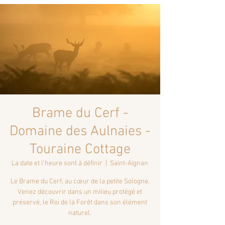
Brame du Cerf -
Domaine des Aulnaies -
Touraine Cottage
La date et l'heure sont à définir
  |  
Saint-Aignan
Le Brame du Cerf, au cœur de la petite Sologne.
Venez découvrir dans un milieu protégé et
préservé, le Roi de la Forêt dans son élément
naturel.