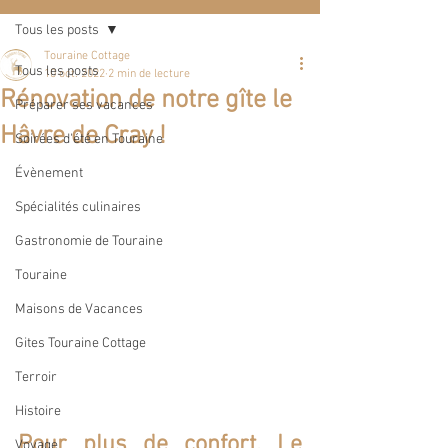
Tous les posts
Touraine Cottage
Tous les posts
10 oct. 2022
2 min de lecture
Rénovation de notre gîte le
Préparer ses vacances
Hâvre de Cray !
Soirées d'été en Touraine
Évènement
Spécialités culinaires
Gastronomie de Touraine
Touraine
Maisons de Vacances
Gites Touraine Cottage
Terroir
Histoire
Pour plus de confort, Le 
Voyage