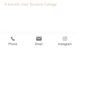
A bientôt chez Touraine Cottage 
Phone
Email
Instagram
Châteaux de la Loire
Touraine
Amboise
Loire valley Lodges
Saint Aignan/Cher
Chambord