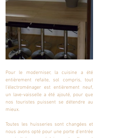
Pour le moderniser, la cuisine a été 
entièrement refaite, sol compris, tout 
l'électroménager est entièrement neuf, 
un lave-vaisselle a été ajouté, pour que 
nos touristes puissent se détendre au 
mieux.
Toutes les huisseries sont changées et 
nous avons opté pour une porte d'entrée 