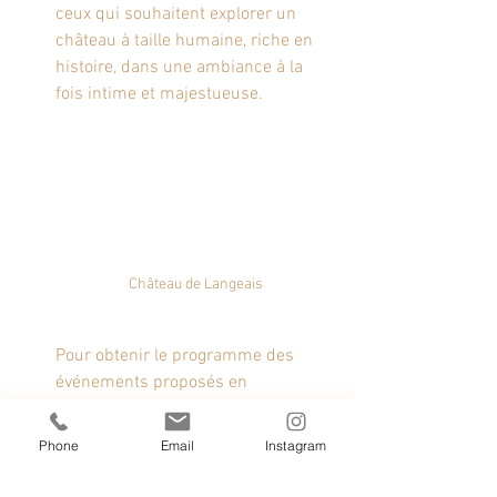
ceux qui souhaitent explorer un 
château à taille humaine, riche en 
histoire, dans une ambiance à la 
fois intime et majestueuse.
Château de Langeais
Pour obtenir le programme des 
événements proposés en 
Touraine
 et dans chaque château 
Noël au pays des Châteaux
.
Phone
Email
Instagram