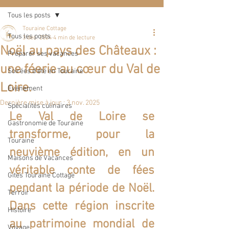
Tous les posts
Touraine Cottage
Tous les posts
3 déc. 2024
4 min de lecture
Noël au pays des Châteaux :
Préparer ses vacances
une féerie au cœur du Val de
Soirées d'été en Touraine
Loire.
Évènement
Dernière mise à jour :
3 nov. 2025
Spécialités culinaires
Le Val de Loire se 
Gastronomie de Touraine
transforme, pour la 
Touraine
neuvième édition, en un 
Maisons de Vacances
véritable conte de fées 
Gites Touraine Cottage
pendant la période de Noël. 
Terroir
Dans cette région inscrite 
Histoire
au patrimoine mondial de 
Voyage