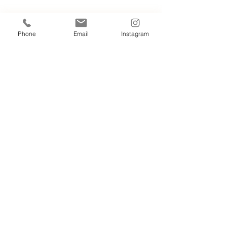
Phone
Email
Instagram
Nos Cottages
06.03.56.49.49
tourainecottage@gmail.com
Mentions légales
Politique de confidentialité
Conditions d'utilisation
Nos hébergements sont non-