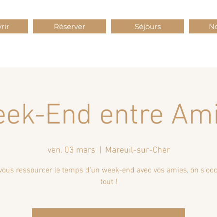
rir
Réserver
Séjours
No
ek-End entre Am
ven. 03 mars
  |  
Mareuil-sur-Cher
vous ressourcer le temps d'un week-end avec vos amies, on s'oc
tout !