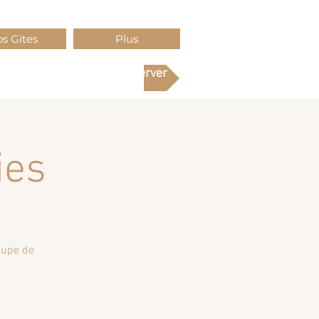
s Gites
Plus
Réserver
ies
cupe de