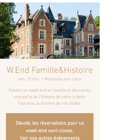
W.End Famille&Histoire
ven. 12 nov.
  |  
Montlouis-sur-Loire
Passez un week-end en famille et découvrez
une partie de l'histoire de notre si belle
Désolé, les réservations pour ce
week-end sont closes.
Voir nos autres événements