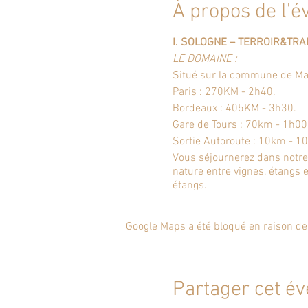
À propos de l'
I. SOLOGNE – TERROIR&TRA
LE DOMAINE :
Situé sur la commune de Mar
Paris : 270KM - 2h40.
Bordeaux : 405KM - 3h30.
Gare de Tours : 70km - 1h00
Sortie Autoroute : 10km - 1
Vous séjournerez dans notre
nature entre vignes, étangs et
étangs.
Une grande terrasse en bois,
II. LA CHASSE
Google Maps a été bloqué en raison de
CHASSE POSSIBLE : PETIT G
-Bécasses aux chiens d’arrê
- Chasse à la billebaude, deva
bécasses
Partager cet é
- Passées aux canards