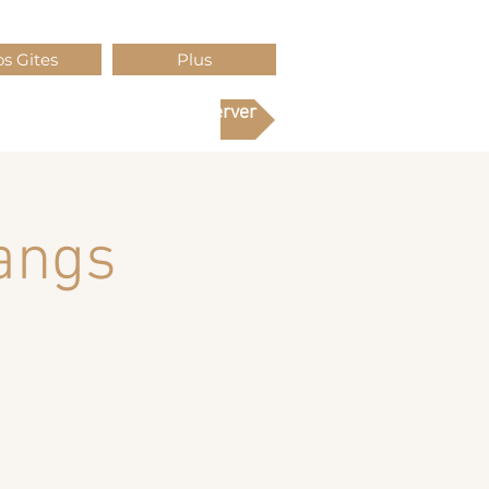
s Gites
Plus
Réserver
angs