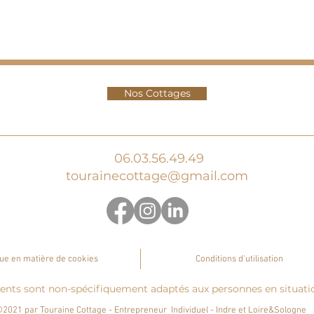
vec encas le matin
Nos Cottages
se
 chef, possibilité de cuisiner la chasse du jour
06.03.56.49.49
tourainecottage@gmail.com
7h30
 découverte suivant les envies de chacun
que en matière de cookies
Conditions d'utilisation
 inclus :
415€/personne
nts sont non-spécifiquement adaptés aux personnes en situatio
2021 par Touraine Cottage - Entrepreneur Individuel - Indre et Loire&Sologne