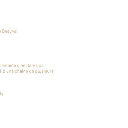
 Beauval.
centaine d’hectares de
rdé d'une chaîne de plusieurs
ls.
palombes, les grives, les