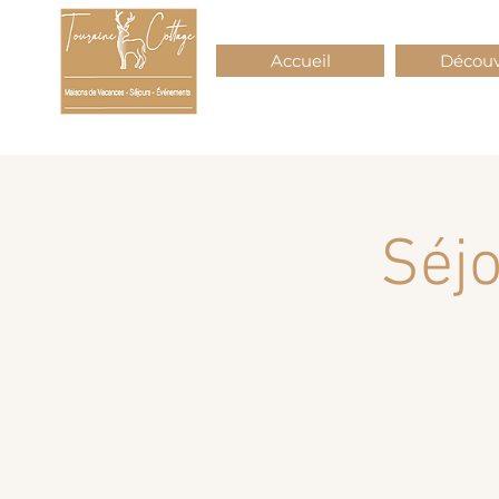
Accueil
Découv
Séj