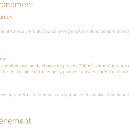
événement
DITION
euil/Cher, à 5 km du Zoo Saint-Aignan/Cher et du célèbre Zoo de
.
0mn.
 agréable pavillon de chasse de plus de 200 m², entouré par une 
 forêts. Localisé entre : Vignes, plaines cultivées, forêt Il est bo
 de 150 m² longe toute la maison.
 vos paramètres de données analytiques et de cookies fonctionne
IBIER
t
nt soi avec chiens pour les lièvres, les lapins, les perdreaux, les 
vénement