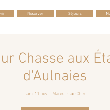
rir
Réserver
Séjours
No
our Chasse aux Ét
d'Aulnaies
sam. 11 nov.
  |  
Mareuil-sur-Cher