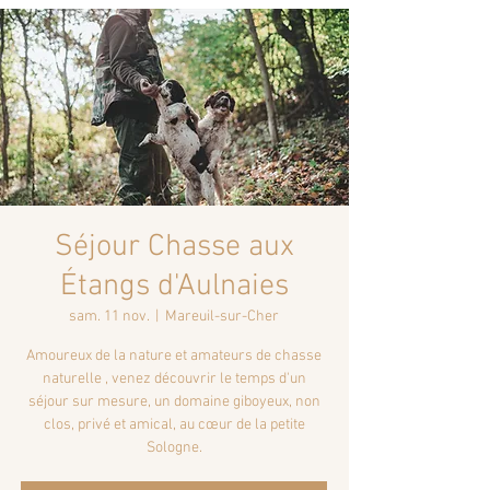
Séjour Chasse aux
Étangs d'Aulnaies
sam. 11 nov.
  |  
Mareuil-sur-Cher
Amoureux de la nature et amateurs de chasse
naturelle , venez découvrir le temps d'un
séjour sur mesure, un domaine giboyeux, non
clos, privé et amical, au cœur de la petite
Sologne.