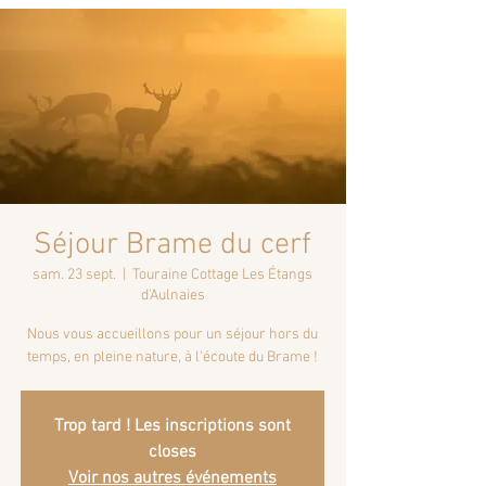
Séjour Brame du cerf
sam. 23 sept.
  |  
Touraine Cottage Les Étangs
d'Aulnaies
Nous vous accueillons pour un séjour hors du
temps, en pleine nature, à l'écoute du Brame !
Trop tard ! Les inscriptions sont
closes
Voir nos autres événements