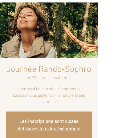
Journée Rando-Sophro
lun. 25 sept.
  |  
Les Aulnaies
Le temps d'un journée, déconnectez !
Laissez-vous porter par la nature et ses
bienfaits !
Les inscriptions sont closes
Retrouvez tous les événement