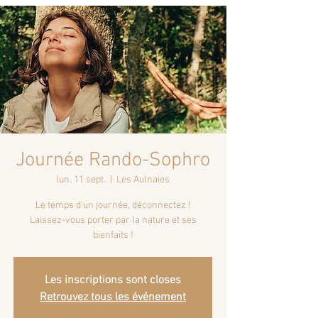
Journée Rando-Sophro
lun. 11 sept.
  |  
Les Aulnaies
Le temps d'un journée, déconnectez !
Laissez-vous porter par la nature et ses
bienfaits !
Les inscriptions sont closes
Retrouvez tous les événement