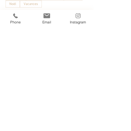
Noël
Vacances
Phone
Email
Instagram
Tout voir
Partager cet événement
Nos Cottages