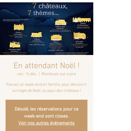
En attendant Noël !
ven. 16 déc.
  |  
Montlouis-sur-Loire
Passez un week-end en famille, pour découvrir
la magie de Noël, au pays des châteaux !
Désolé, les réservations pour ce
week-end sont closes.
Voir nos autres événements