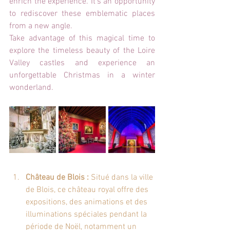
enrich the experience. It's an opportunity 
to rediscover these emblematic places 
from a new angle.
Take advantage of this magical time to 
explore the timeless beauty of the Loire 
Valley castles and experience an 
unforgettable Christmas in a winter 
wonderland.
Château de Blois :
 Situé dans la ville 
de Blois, ce château royal offre des 
expositions, des animations et des 
illuminations spéciales pendant la 
période de Noël, notamment un 