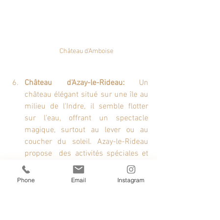
Château d'Amboise
Château d'Azay-le-Rideau:
 Un 
château élégant situé sur une île au 
milieu de l'Indre, il semble flotter 
sur l'eau, offrant un spectacle 
magique, surtout au lever ou au 
coucher du soleil. Azay-le-Rideau 
propose  des activités spéciales et 
des illuminations pendant toute la 
période des fêtes.
Phone
Email
Instagram
Sa taille plus modeste par rapport à 
d'autres châteaux lui donne un 
charme intime et élégant. Son 